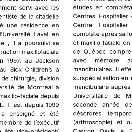
études en complétan
amment servi avec les
Centres Hospitalier 
tiste de la citadelle
Centre Hospitalier
té une résidence en
complète après sa fo
l’Université Laval en
et maxillo-faciale en
e , il a poursuivi sa
de Québec comprena
uction maxillofaciale
avec mémoire ax
en 1997, au Jackson
mandibulaires. Il ef
au Sick Children’s à
surspécialisation en 
e chirurgie, division
mandibulaire auprès 
ersité de Montreal à
Universitaire de 
maxillo-faciale depuis
seconde année de 
L. Il est depuis 1999
désordres temporo
l a enseigné et été
(arthroscopie) et 
 membre de l’exécutif
Clayton Davis à Ed
été vice-président(