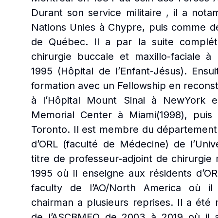
Durant son service militaire , il a not
Nations Unies à Chypre, puis comme den
de Québec. Il a par la suite complé
chirurgie buccale et maxillo-faciale à 
1995 (Hôpital de l’Enfant-Jésus). Ensuit
formation avec un Fellowship en reconstr
à l’Hôpital Mount Sinai à NewYork 
Memorial Center à Miami(1998), puis 
Toronto. Il est membre du département d
d’ORL (faculté de Médecine) de l’Univ
titre de professeur-adjoint de chirurgie 
1995 où il enseigne aux résidents d’OR
faculty de l’AO/North America où i
chairman a plusieurs reprises. Il a été
de l’ASCBMFQ de 2003 à 2019 où il a 